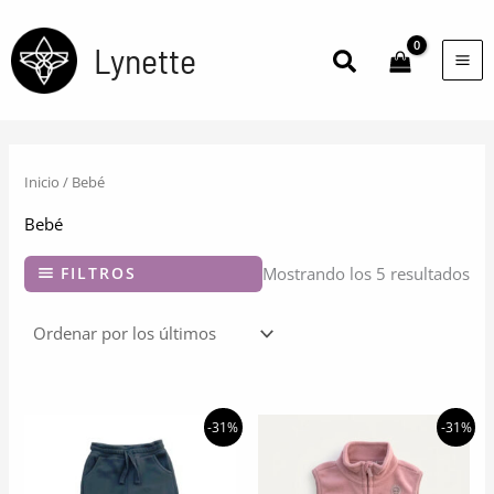
Ir
al
Lynette
Buscar
contenido
Inicio
/ Bebé
Bebé
Or
FILTROS
Mostrando los 5 resultados
po
los
últ
-31%
-31%