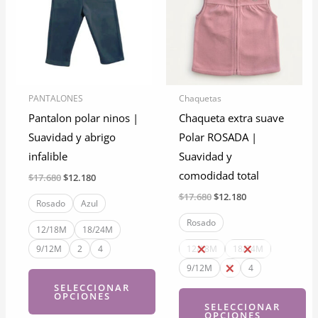
PANTALONES
Chaquetas
Pantalon polar ninos |
Chaqueta extra suave
Suavidad y abrigo
Polar ROSADA |
infalible
Suavidad y
comodidad total
El
El
$
17.680
$
12.180
precio
precio
El
El
$
17.680
$
12.180
original
actual
Rosado
Azul
precio
precio
era:
es:
original
actual
Rosado
$17.680.
$12.180.
12/18M
18/24M
era:
es:
$17.680.
$12.180.
9/12M
2
4
12/18M
18/24M
9/12M
2
4
SELECCIONAR
OPCIONES
SELECCIONAR
OPCIONES