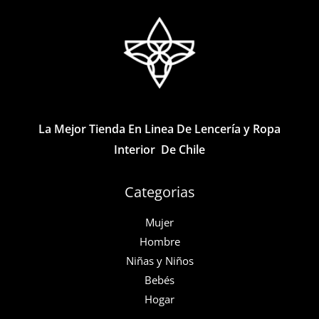
opciones
se
pueden
elegir
en
la
página
La Mejor Tienda En Linea De Lencería y Ropa
de
Interior De Chile
producto
Categorias
Mujer
Hombre
Niñas y Niños
Bebés
Hogar