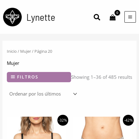
Ir
al
Lynette
Buscar
contenido
Inicio
/
Mujer
/ Página 20
Mujer
FILTROS
Showing 1–36 of 485 results
-32%
-42%