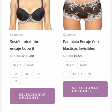
Sostenes
Calzones
Sostén microfibra
Pantaleta Encaje Con
encaje Copa B
Elásticos Invisibles
El
El
El
El
$
16.580
$
11.280
$
9.680
$
5.580
precio
precio
precio
precio
original
actual
original
actual
Negro
Nude
Negro
Nude
era:
es:
era:
es:
$16.580.
$11.280.
$9.680.
$5.580.
32B
34B
36B
S
M
L
XL
38B
SELECCIONAR
OPCIONES
SELECCIONAR
OPCIONES
Este
Este
producto