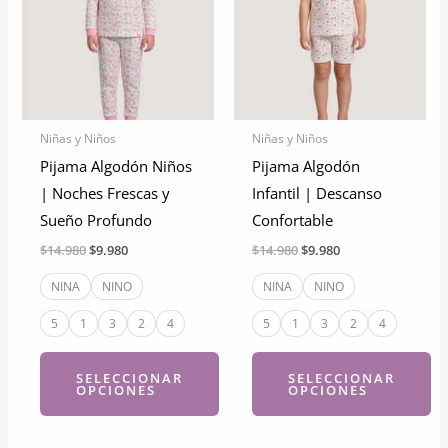
Niñas y Niños
Niñas y Niños
Pijama Algodón Niños
Pijama Algodón
| Noches Frescas y
Infantil | Descanso
Sueño Profundo
Confortable
El
El
El
El
$
14.980
$
9.980
$
14.980
$
9.980
precio
precio
precio
precio
original
actual
original
actual
NINA
NINO
NINA
NINO
era:
es:
era:
es:
$14.980.
$9.980.
$14.980.
$9.980.
5
1
3
2
4
5
1
3
2
4
SELECCIONAR
SELECCIONAR
OPCIONES
OPCIONES
Este
Este