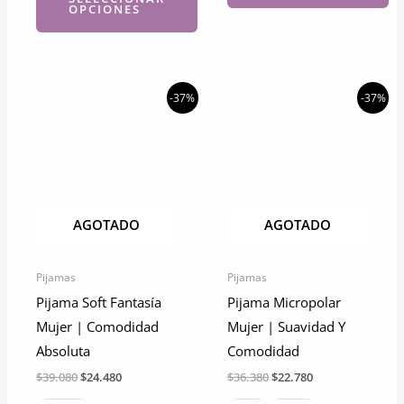
OPCIONES
Este
Este
producto
producto
tiene
tiene
múltiples
-37%
-37%
múltiples
variantes.
variantes.
Las
Las
opciones
opciones
se
se
pueden
AGOTADO
AGOTADO
pueden
elegir
elegir
en
Pijamas
Pijamas
en
la
Pijama Soft Fantasía
Pijama Micropolar
la
página
Mujer | Comodidad
Mujer | Suavidad Y
página
de
Absoluta
Comodidad
de
producto
El
El
El
El
$
39.080
$
24.480
$
36.380
$
22.780
producto
precio
precio
precio
precio