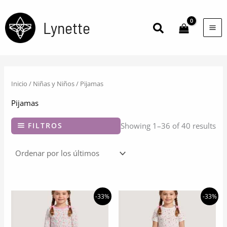
Ir
al
Lynette
Buscar
contenido
Inicio
/
Niñas y Niños
/ Pijamas
Pijamas
FILTROS
Showing 1–36 of 40 results
-33%
-33%