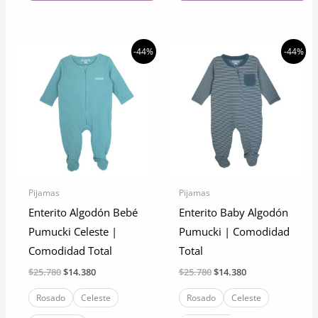
Este
Este
producto
producto
tiene
tiene
-44%
-44%
múltiples
múltiples
variantes.
variantes.
Las
Las
opciones
opciones
se
se
pueden
pueden
elegir
elegir
Pijamas
Pijamas
en
en
Enterito Algodón Bebé
Enterito Baby Algodón
la
la
Pumucki Celeste |
Pumucki | Comodidad
página
página
Comodidad Total
Total
de
de
El
El
El
El
$
25.780
$
14.380
$
25.780
$
14.380
producto
producto
precio
precio
precio
precio
original
actual
original
actual
Rosado
Celeste
Rosado
Celeste
era:
es:
era:
es: