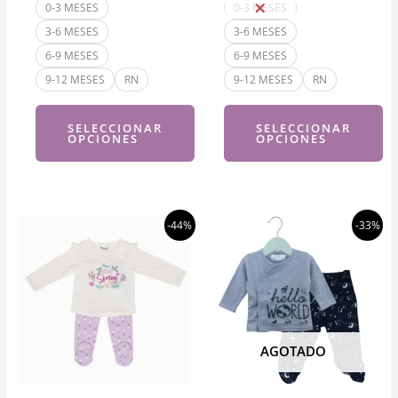
$25.780.
$14.380.
$25.780.
$14.380.
0-3 MESES
0-3 MESES
3-6 MESES
3-6 MESES
6-9 MESES
6-9 MESES
9-12 MESES
RN
9-12 MESES
RN
SELECCIONAR
SELECCIONAR
OPCIONES
OPCIONES
Este
Este
producto
producto
tiene
tiene
-44%
-33%
múltiples
múltiples
variantes.
variantes.
Las
Las
opciones
opciones
se
se
AGOTADO
pueden
pueden
elegir
elegir