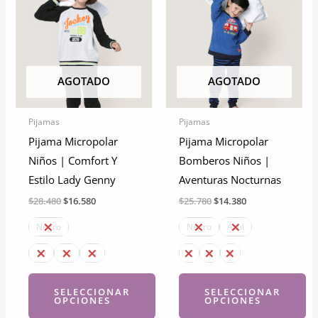
Las
variantes.
opciones
Las
se
opciones
pueden
se
AGOTADO
AGOTADO
elegir
pueden
en
elegir
Pijamas
Pijamas
la
en
Pijama Micropolar
Pijama Micropolar
página
la
Niños | Comfort Y
Bomberos Niños |
de
página
Estilo Lady Genny
Aventuras Nocturnas
producto
de
El
El
El
El
$
28.480
$
16.580
$
25.780
$
14.380
producto
precio
precio
precio
precio
original
actual
original
actual
Negro
Negro
Azul
era:
es:
era:
es:
$28.480.
$16.580.
$25.780.
$14.380.
10
12
14
4
6
8
SELECCIONAR
SELECCIONAR
OPCIONES
OPCIONES