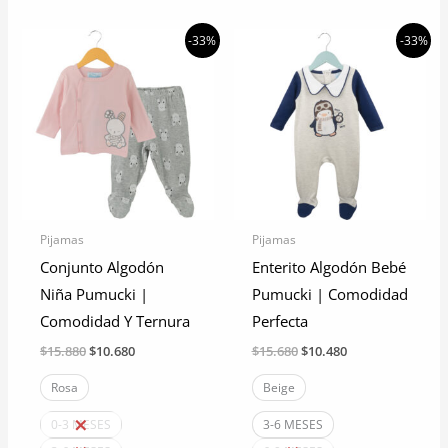
producto
Las
tiene
opciones
-33%
-33%
múltiples
se
variantes.
pueden
Las
elegir
opciones
en
se
la
pueden
página
elegir
de
Pijamas
Pijamas
en
producto
Conjunto Algodón
Enterito Algodón Bebé
la
Niña Pumucki |
Pumucki | Comodidad
página
Comodidad Y Ternura
Perfecta
de
El
El
El
El
$
15.880
$
10.680
$
15.680
$
10.480
producto
precio
precio
precio
precio
original
actual
original
actual
Rosa
Beige
era:
es:
era:
es:
$15.880.
$10.680.
$15.680.
$10.480.
0-3 MESES
3-6 MESES