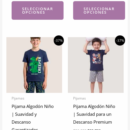
SELECCIONAR
SELECCIONAR
OPCIONES
OPCIONES
Este
Este
producto
producto
tiene
tiene
-37%
-37%
múltiples
múltiples
variantes.
variantes.
Las
Las
opciones
opciones
se
se
pueden
pueden
elegir
elegir
Pijamas
Pijamas
en
en
Pijama Algodón Niño
Pijama Algodón Niño
la
la
| Suavidad y
| Suavidad para un
página
página
Descanso
Descanso Premium
de
de
Garantizados