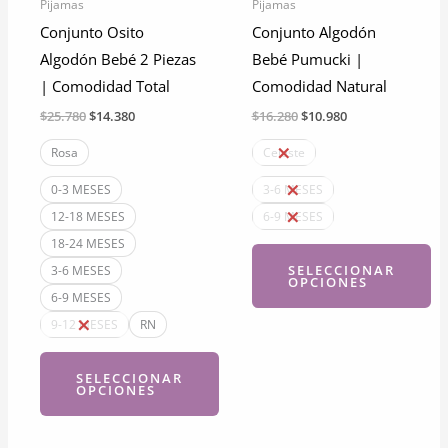
Pijamas
Pijamas
en
en
Conjunto Osito
Conjunto Algodón
la
la
Algodón Bebé 2 Piezas
Bebé Pumucki |
página
página
| Comodidad Total
Comodidad Natural
de
de
El
El
El
El
$
25.780
$
14.380
$
16.280
$
10.980
producto
producto
precio
precio
precio
precio
original
actual
original
actual
Rosa
Celeste
era:
es:
era:
es:
$25.780.
$14.380.
$16.280.
$10.980.
0-3 MESES
3-6 MESES
12-18 MESES
6-9 MESES
18-24 MESES
SELECCIONAR
3-6 MESES
OPCIONES
6-9 MESES
9-12 MESES
RN
Este
producto
SELECCIONAR
tiene
OPCIONES
múltiples
Este
variantes.