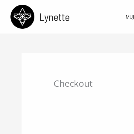
Ir
al
Lynette
MUJ
contenido
Checkout