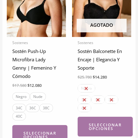
AGOTADO
Sostenes
Sostenes
Sostén Push-Up
Sostén Balconette En
Microfibra Lady
Encaje | Elegancia Y
Genny | Femenino Y
Soporte
Cómodo
El
El
$
25.780
$
14.280
precio
precio
El
El
$
17.580
$
12.080
original
actual
Negro
precio
precio
era:
es:
original
actual
Negro
Nude
$25.780.
$14.280.
34C
36C
38C
era:
es:
$17.580.
$12.080.
34C
36C
38C
40C
40C
SELECCIONAR
OPCIONES
SELECCIONAR
OPCIONES