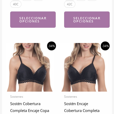
40C
42C
SELECCIONAR
SELECCIONAR
OPCIONES
OPCIONES
Este
Este
producto
producto
tiene
tiene
-34%
-34%
múltiples
múltiples
variantes.
variantes.
Las
Las
opciones
opciones
se
se
pueden
pueden
elegir
elegir
Sostenes
Sostenes
en
en
Sostén Cobertura
Sostén Encaje
la
la
Completa Encaje Copa
Cobertura Completa