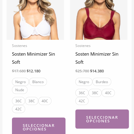
Las
variantes.
opciones
Las
se
opciones
pueden
se
elegir
pueden
en
elegir
Sostenes
Sostenes
la
en
Sosten Minimizer Sin
Sosten Minimizer Sin
página
la
Soft
Soft
de
página
El
El
El
El
$
17.680
$
12.180
$
25.780
$
14.380
producto
de
precio
precio
precio
precio
original
actual
original
actual
Negro
Blanco
Negro
Burdeo
producto
era:
es:
era:
es:
Nude
$17.680.
$12.180.
$25.780.
$14.380.
36C
38C
40C
36C
38C
40C
42C
42C
SELECCIONAR
OPCIONES
SELECCIONAR
OPCIONES
Este