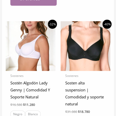
Este
Este
producto
producto
tiene
tiene
múltiples
-32%
-40%
múltiples
variantes.
variantes.
Las
Las
opciones
opciones
se
se
pueden
pueden
elegir
elegir
en
Sostenes
Sostenes
en
la
Sostén Algodón Lady
Sosten alta
la
página
Genny | Comodidad Y
suspension |
página
de
Soporte Natural
Comodidad y soporte
de
producto
natural
El
El
$
16.580
$
11.280
producto
precio
precio
El
El
$
31.080
$
18.780
original
actual
Negro
Blanco
precio
precio