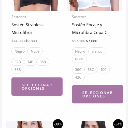
pueden
pueden
elegir
elegir
Sostenes
Sostenes
en
en
Sostén Strapless
Sostén Encaje y
la
la
Microfibra
Microfibra Copa C
página
página
El
El
El
El
$
14.980
$
9.880
$
12.380
$
7.680
de
de
precio
precio
precio
precio
original
actual
original
actual
Negro
Nude
Negro
Blanco
producto
producto
era:
es:
era:
es:
Nude
$14.980.
$9.880.
$12.380.
$7.680.
32B
34B
36B
38B
36C
38C
40C
42C
SELECCIONAR
OPCIONES
SELECCIONAR
OPCIONES
Este
producto
Este
tiene
producto
múltiples
tiene
-38%
-34%