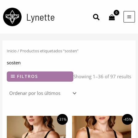
Ir
al
Lynette
Buscar
contenido
Inicio
/ Productos etiquetados “sosten”
sosten
FILTROS
Showing 1–36 of 97 results
-31%
-45%