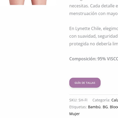
necesitas. Cada detalle 
menstruación con mayor 
En Lynette Chile, elegi
con suavidad, seguridad 
protegida no debería limi
Composición: 95% VI
GUÍA DE TALLAS
SKU:
SH-FI
Categoría:
Cal
Etiquetas:
Bambú
,
BG
,
Blo
Mujer