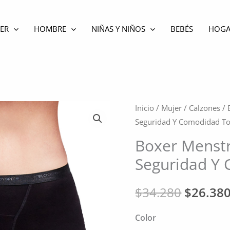
ER
HOMBRE
NIÑAS Y NIÑOS
BEBÉS
HOGA
Inicio
/
Mujer
/
Calzones
/ 
Seguridad Y Comodidad To
Boxer Menstr
Seguridad Y 
El
$
34.280
$
26.38
precio
Color