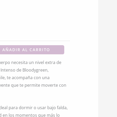
actual
es:
.
$26.380.
AÑADIR AL CARRITO
uerpo necesita un nivel extra de
o Intenso de Bloodygreen,
hile, te acompaña con una
vente que te permite moverte con
ideal para dormir o usar bajo falda,
ad en los momentos que más lo