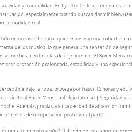
suavidad y tranquilidad. En Lynette Chile, entendemos lo i
struación, especialmente cuando buscas dormir bien, usar
con comodidad real.
rtido en un favorito entre quienes desean una cobertura má
interna de los muslos, lo que genera una sensación de seg
as noches o en los días de flujo intenso. El Boxer Menstrua
frecer protección prolongada, estabilidad y una experienci
perceptible bajo la ropa, protege por hasta 12 horas y equ
ia convierte al Boxer Menstrual Flujo Intenso | Seguridad y 
a noche. Además, gracias a su capacidad de absorción, tambi
r procesos de recuperación posterior al parto.
durante tu menstruación? El diseño de este short incorpor