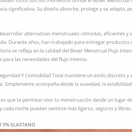
didad? Estos son los momentos donde el Boxer Menstrual F
a significativa. Su diseño absorbe, protege y se adapta, p
esarrollar alternativas menstruales cómodas, eficientes y 
da. Durante años, han trabajado para entregar productos c
toria se refleja en la calidad del Boxer Menstrual Flujo Int
ara las necesidades del flujo intenso.
eguridad Y Comodidad Total mantiene un estilo discreto y ver
a. Simplemente acompaña desde la suavidad, la estabilidad 
os que te permitan vivir tu menstruación desde un lugar de
y cada noche pueden sentirse más ligeros, seguros y libres.
U 5% ELASTANO