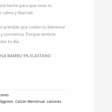
está hecho para que vivas tu
calma y libertad.
mos prendas que cuidan tu bienestar
y conciencia. Porque sentirte
tar tu día.
SCOSA BAMBU 5% ELASTANO
zones
odygreen
,
Calzón Menstrual
,
calzones
,