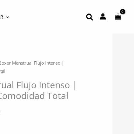
Buscar
R
Boxer Menstrual Flujo Intenso |
tal
ual Flujo Intenso |
Comodidad Total
El
0
precio