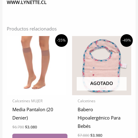
WWW.LYNETTE.CL
Productos relacionados
-55%
-49%
AGOTADO
Calcetines MUJER
Calcetines
Media Pantalon (20
Babero
Denier)
Hipoalergénico Para
Bebés
El
El
$
6.780
$
3.080
precio
precio
El
El
$
7.880
$
3.980
original
actual