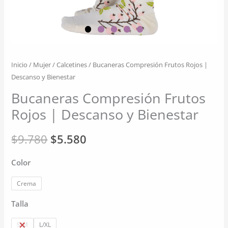
Inicio
/
Mujer
/
Calcetines
/ Bucaneras Compresión Frutos Rojos |
Descanso y Bienestar
Bucaneras Compresión Frutos
Rojos | Descanso y Bienestar
El
El
$
9.780
$
5.580
precio
precio
Color
original
actual
Crema
era:
es:
Talla
$9.780.
$5.580.
S/M
L/XL