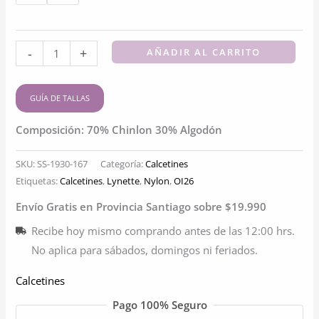
Bucaneras
-
+
AÑADIR AL CARRITO
Compresión
Frutos
GUÍA DE TALLAS
Rojos
|
Composición: 70% Chinlon 30% Algodón
Descanso
SKU:
SS-1930-167
Categoría:
Calcetines
y
Etiquetas:
Calcetines
,
Lynette
,
Nylon
,
OI26
Bienestar
cantidad
Envío Gratis en Provincia Santiago sobre $19.990
Recibe hoy mismo comprando antes de las 12:00 hrs.
No aplica para sábados, domingos ni feriados.
Calcetines
Pago 100% Seguro