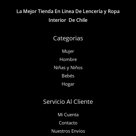
página
la
La Mejor Tienda En Linea De Lencería y Ropa
de
página
Interior De Chile
producto
de
producto
Categorias
Mujer
Hombre
Niñas y Niños
Bebés
Hogar
Servicio Al Cliente
Mi Cuenta
Contacto
Nuestros Envíos