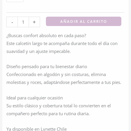
Calcetin
-
+
AÑADIR AL CARRITO
Algodón
¿Buscas confort absoluto en cada paso?
Caballero
Este calcetín largo te acompaña durante todo el día con
(
suavidad y un ajuste impecable.
Sin
Costura)
Diseño pensado para tu bienestar diario
cantidad
Confeccionado en algodón y sin costuras, elimina
molestias y roces, adaptándose perfectamente a tus pies.
Ideal para cualquier ocasión
Su estilo clásico y cobertura total lo convierten en el
compañero perfecto para tu rutina diaria.
Ya disponible en Lynette Chile