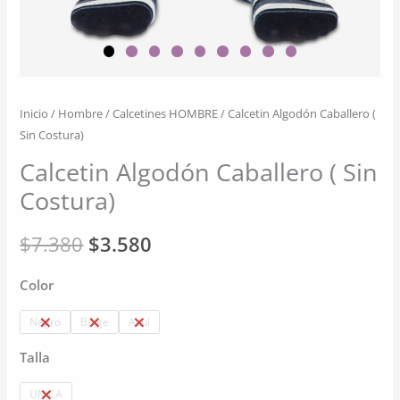
Inicio
/
Hombre
/
Calcetines HOMBRE
/ Calcetin Algodón Caballero (
Sin Costura)
Calcetin Algodón Caballero ( Sin
Costura)
El
El
$
7.380
$
3.580
precio
precio
Color
original
actual
Negro
Beige
Azul
era:
es:
Talla
$7.380.
$3.580.
UNICA