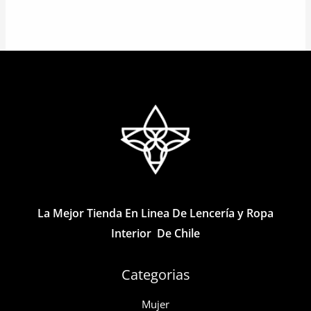
tiene
producto
múltiples
tiene
variantes.
múltiples
Las
variantes.
opciones
Las
se
opciones
pueden
se
elegir
pueden
en
elegir
la
en
página
la
La Mejor Tienda En Linea De Lencería y Ropa
de
página
Interior De Chile
producto
de
producto
Categorias
Mujer