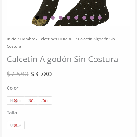
Inicio
/
Hombre
/
Calcetines HOMBRE
/ Calcetín Algodón Sin
Costura
Calcetín Algodón Sin Costura
El
El
$
7.580
$
3.780
precio
precio
Color
original
actual
Negro
Gris
Azul
era:
es:
Talla
$7.580.
$3.780.
UNICA