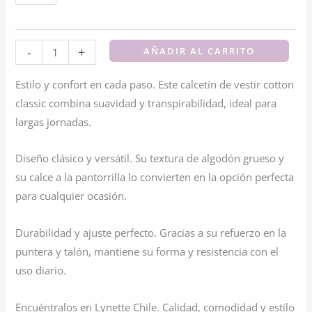
Calcetines
-
+
AÑADIR AL CARRITO
De
Estilo y confort en cada paso. Este calcetín de vestir cotton
Vestir
classic combina suavidad y transpirabilidad, ideal para
Cotton
largas jornadas.
Classic
cantidad
Diseño clásico y versátil. Su textura de algodón grueso y
su calce a la pantorrilla lo convierten en la opción perfecta
para cualquier ocasión.
Durabilidad y ajuste perfecto. Gracias a su refuerzo en la
puntera y talón, mantiene su forma y resistencia con el
uso diario.
Encuéntralos en Lynette Chile. Calidad, comodidad y estilo