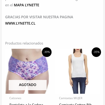
en el
MAPA LYNETTE
GRACIAS POR VISITAR NUESTRA PAGINA
WWW.LYNETTE.CL
Productos relacionados
-39%
-35%
AGOTADO
Calzones
Camisetas MUJER
Pantaleta a la Cadera
Camiseta Cotton Rib