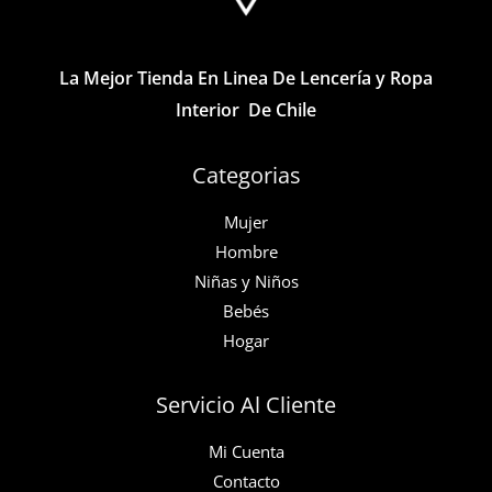
elegir
elegir
en
en
la
la
La Mejor Tienda En Linea De Lencería y Ropa
página
página
Interior De Chile
de
de
producto
producto
Categorias
Mujer
Hombre
Niñas y Niños
Bebés
Hogar
Servicio Al Cliente
Mi Cuenta
Contacto