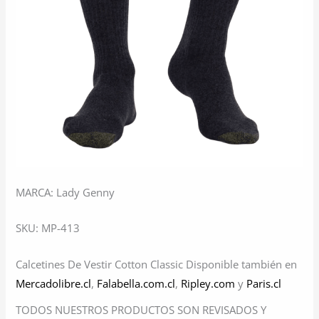
MARCA: Lady Genny
SKU: MP-413
Calcetines De Vestir Cotton Classic Disponible también en
Mercadolibre.cl
,
Falabella.com.cl
,
Ripley.com
y
Paris.cl
TODOS NUESTROS PRODUCTOS SON REVISADOS Y