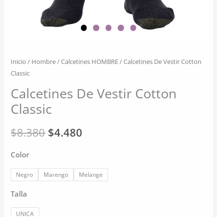
Inicio
/
Hombre
/
Calcetines HOMBRE
/ Calcetines De Vestir Cotton
Classic
Calcetines De Vestir Cotton
Classic
El
El
$
8.380
$
4.480
precio
precio
Color
original
actual
Negro
Marengo
Melange
era:
es:
Talla
$8.380.
$4.480.
UNICA