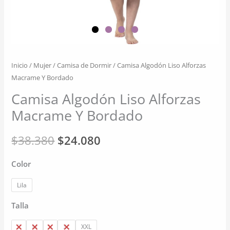
Inicio
/
Mujer
/
Camisa de Dormir
/ Camisa Algodón Liso Alforzas
Macrame Y Bordado
Camisa Algodón Liso Alforzas
Macrame Y Bordado
El
El
$
38.380
$
24.080
precio
precio
Color
original
actual
Lila
era:
es:
Talla
$38.380.
$24.080.
S
M
L
XL
XXL