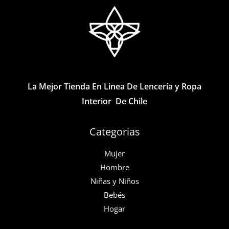
se
opciones
pueden
se
elegir
pueden
en
elegir
la
en
página
la
La Mejor Tienda En Linea De Lencería y Ropa
de
página
Interior De Chile
producto
de
producto
Categorias
Mujer
Hombre
Niñas y Niños
Bebés
Hogar