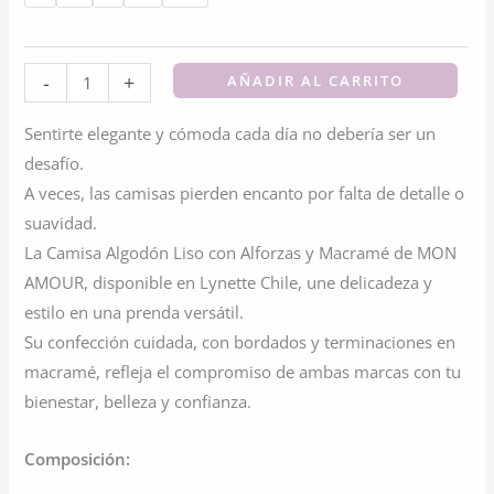
Camisa
-
+
AÑADIR AL CARRITO
Algodón
Sentirte elegante y cómoda cada día no debería ser un
Liso
desafío.
Alforzas
A veces, las camisas pierden encanto por falta de detalle o
Macrame
suavidad.
Y
La Camisa Algodón Liso con Alforzas y Macramé de MON
Bordado
AMOUR, disponible en Lynette Chile, une delicadeza y
cantidad
estilo en una prenda versátil.
Su confección cuidada, con bordados y terminaciones en
macramé, refleja el compromiso de ambas marcas con tu
bienestar, belleza y confianza.
Composición: