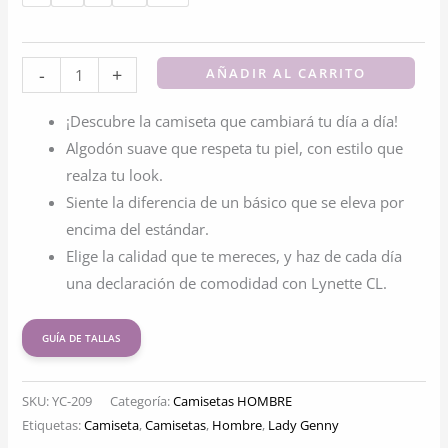
Camiseta
-
+
AÑADIR AL CARRITO
Cotton
¡Descubre la camiseta que cambiará tu día a día!
Rib
Algodón suave que respeta tu piel, con estilo que
Manga
realza tu look.
Corta
Siente la diferencia de un básico que se eleva por
Cuello
encima del estándar.
En
Elige la calidad que te mereces, y haz de cada día
V
una declaración de comodidad con Lynette CL.
cantidad
GUÍA DE TALLAS
SKU:
YC-209
Categoría:
Camisetas HOMBRE
Etiquetas:
Camiseta
,
Camisetas
,
Hombre
,
Lady Genny