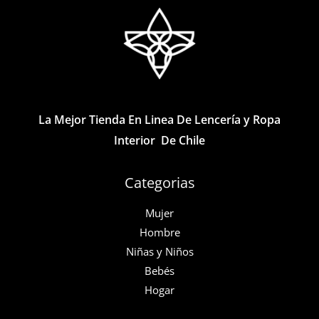
opciones
se
pueden
elegir
en
la
La Mejor Tienda En Linea De Lencería y Ropa
página
Interior De Chile
de
producto
Categorias
Mujer
Hombre
Niñas y Niños
Bebés
Hogar