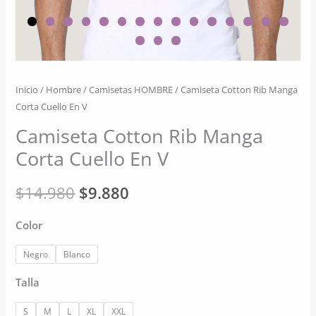
Inicio
/
Hombre
/
Camisetas HOMBRE
/ Camiseta Cotton Rib Manga
Corta Cuello En V
Camiseta Cotton Rib Manga
Corta Cuello En V
El
El
$
14.980
$
9.880
precio
precio
Color
original
actual
Negro
Blanco
era:
es:
Talla
$14.980.
$9.880.
S
M
L
XL
XXL