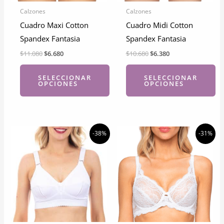
Calzones
Calzones
Cuadro Maxi Cotton
Cuadro Midi Cotton
Spandex Fantasia
Spandex Fantasia
El
El
El
El
$
11.080
$
6.680
$
10.680
$
6.380
precio
precio
precio
precio
original
actual
original
actual
SELECCIONAR
SELECCIONAR
era:
es:
era:
es:
OPCIONES
OPCIONES
$11.080.
$6.680.
$10.680.
$6.380.
Este
Este
producto
producto
tiene
tiene
-38%
-31%
múltiples
múltiples
variantes.
variantes.
Las
Las
opciones
opciones
se
se
pueden
pueden