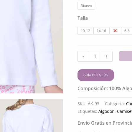
original
a
Blanco
era:
e
Talla
$12.380
$
10-12
14-16
2-4
6-8
Camiseta
-
+
manga
larga
GUÍA DE TALLAS
de
Composición: 100% Alg
algodón
para
SKU:
AK-93
Categoría:
Ca
niñas
Etiquetas:
Algodón
,
Camise
cantidad
Envío Gratis en Provinc