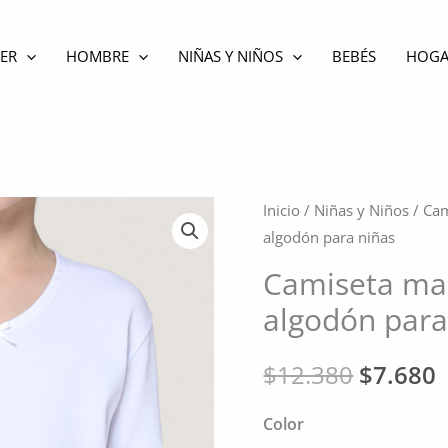
ER
HOMBRE
NIÑAS Y NIÑOS
BEBÉS
HOGA
Inicio
/
Niñas y Niños
/
Cam
algodón para niñas
Camiseta ma
algodón para
El
E
$
12.380
$
7.680
precio
p
Color