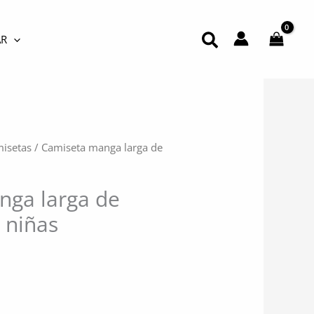
Buscar
R
isetas
/ Camiseta manga larga de
nga larga de
 niñas
l
recio