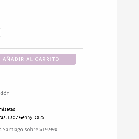
ctual
s:
.
7.680.
AÑADIR AL CARRITO
odón
misetas
tas
,
Lady Genny
,
OI25
ia Santiago sobre $19.990