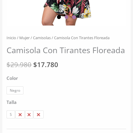
Inicio
/
Mujer
/
Camisolas
/ Camisola Con Tirantes Floreada
Camisola Con Tirantes Floreada
El
El
$
29.980
$
17.780
precio
precio
Color
original
actual
Negro
era:
es:
Talla
$29.980.
$17.780.
S
M
L
XL