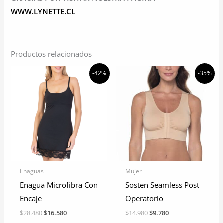
WWW.LYNETTE.CL
Productos relacionados
-42%
-35%
Enaguas
Mujer
Enagua Microfibra Con
Sosten Seamless Post
Encaje
Operatorio
El
El
El
El
$
28.480
$
16.580
$
14.980
$
9.780
precio
precio
precio
precio