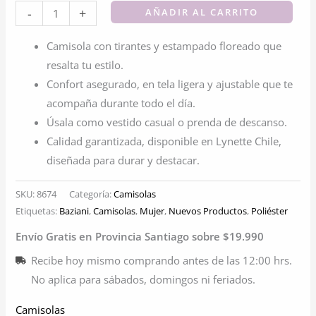
Camisola
-
+
AÑADIR AL CARRITO
Con
Camisola con tirantes y estampado floreado que
Tirantes
resalta tu estilo.
Floreada
Confort asegurado, en tela ligera y ajustable que te
cantidad
acompaña durante todo el día.
Úsala como vestido casual o prenda de descanso.
Calidad garantizada, disponible en Lynette Chile,
diseñada para durar y destacar.
SKU:
8674
Categoría:
Camisolas
Etiquetas:
Baziani
,
Camisolas
,
Mujer
,
Nuevos Productos
,
Poliéster
Envío Gratis en Provincia Santiago sobre $19.990
Recibe hoy mismo comprando antes de las 12:00 hrs.
No aplica para sábados, domingos ni feriados.
Camisolas