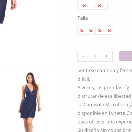
original
Azul
Malva
era:
Talla
$29.880
S
M
L
XL
Camisola
-
+
Microfibra
Sentirse cómoda y femen
Y
difícil.
Encaje
A veces, las prendas ríg
Con
disfrutar de esa libertad
Elastano
La Camisola Microfibra 
Sin
disponible en Lynette Ch
Copas
para ofrecer una experi
cantidad
Su diseño sin copas brin