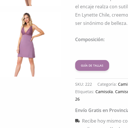
el encaje realza con suti
En Lynette Chile, cree
ser sinónimo de belleza.
Composición:
GUÍA DE TALLAS
SKU:
222
Categoría:
Cami
Etiquetas:
Camisola
,
Camis
26
Envío Gratis en Provinc
Recibe hoy mismo co