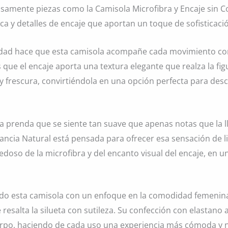
samente piezas como la Camisola Microfibra y Encaje sin Co
ca y detalles de encaje que aportan un toque de sofisticació
ticidad hace que esta camisola acompañe cada movimiento co
 que el encaje aporta una textura elegante que realza la fig
d y frescura, convirtiéndola en una opción perfecta para d
na prenda que se siente tan suave que apenas notas que la l
gancia Natural está pensada para ofrecer esa sensación de l
edoso de la microfibra y del encanto visual del encaje, en u
o esta camisola con un enfoque en la comodidad femenina,
 resalta la silueta con sutileza. Su confección con elastano
erpo, haciendo de cada uso una experiencia más cómoda y n