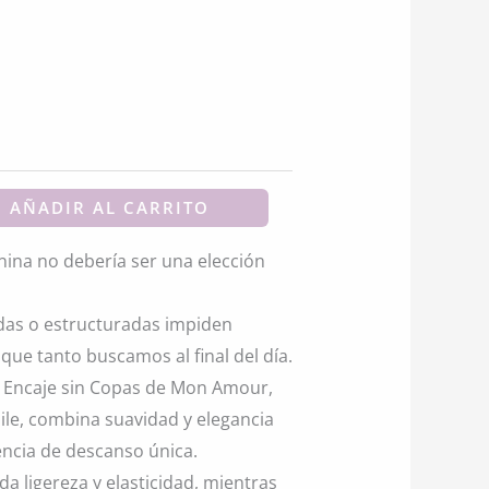
actual
es:
.
$17.680.
AÑADIR AL CARRITO
ina no debería ser una elección
idas o estructuradas impiden
 que tanto buscamos al final del día.
y Encaje sin Copas de Mon Amour,
ile, combina suavidad y elegancia
encia de descanso única.
da ligereza y elasticidad, mientras