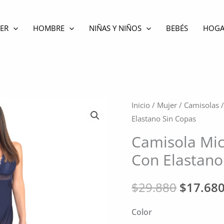
ER
HOMBRE
NIÑAS Y NIÑOS
BEBÉS
HOGA
Inicio
/
Mujer
/
Camisolas
/
Elastano Sin Copas
Camisola Mic
Con Elastano
El
$
29.880
$
17.68
precio
Color