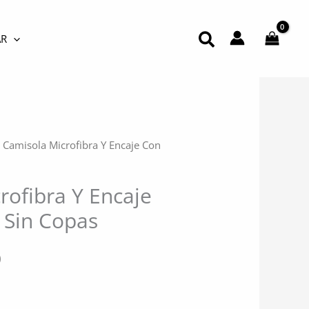
Buscar
R
 Camisola Microfibra Y Encaje Con
rofibra Y Encaje
 Sin Copas
El
0
precio