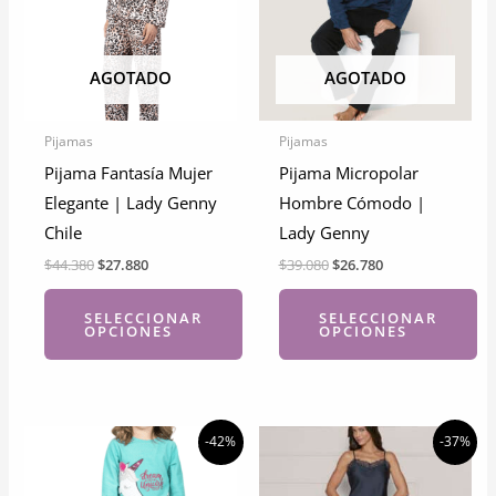
AGOTADO
AGOTADO
Pijamas
Pijamas
Pijama Fantasía Mujer
Pijama Micropolar
Elegante | Lady Genny
Hombre Cómodo |
Chile
Lady Genny
El
El
El
El
$
44.380
$
27.880
$
39.080
$
26.780
precio
precio
precio
precio
original
actual
original
actual
SELECCIONAR
SELECCIONAR
era:
es:
era:
es:
OPCIONES
OPCIONES
$44.380.
$27.880.
$39.080.
$26.780.
Este
Este
producto
producto
tiene
tiene
-42%
-37%
múltiples
múltiples