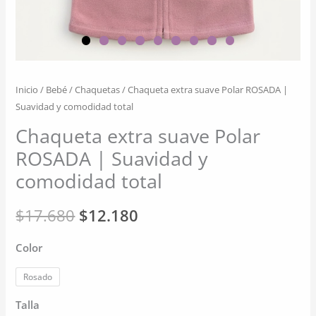
Inicio
/
Bebé
/
Chaquetas
/ Chaqueta extra suave Polar ROSADA |
Suavidad y comodidad total
Chaqueta extra suave Polar
ROSADA | Suavidad y
comodidad total
El
El
$
17.680
$
12.180
precio
precio
Color
original
actual
Rosado
era:
es:
Talla