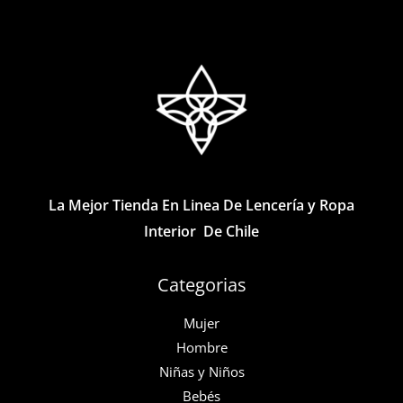
Las
variantes.
opciones
Las
se
opciones
pueden
se
elegir
pueden
en
elegir
la
en
página
la
La Mejor Tienda En Linea De Lencería y Ropa
de
página
Interior De Chile
producto
de
producto
Categorias
Mujer
Hombre
Niñas y Niños
Bebés