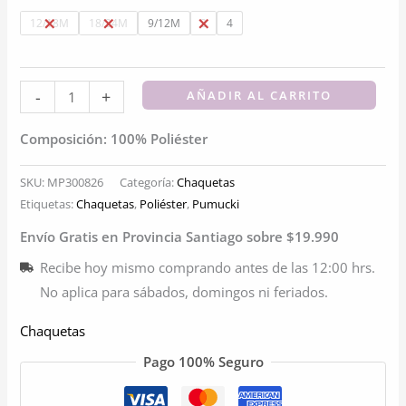
$17.680.
$12.180.
12/18M
18/24M
9/12M
2
4
Chaqueta
-
+
AÑADIR AL CARRITO
extra
Composición: 100% Poliéster
suave
Polar
SKU:
MP300826
Categoría:
Chaquetas
ROSADA
Etiquetas:
Chaquetas
,
Poliéster
,
Pumucki
|
Envío Gratis en Provincia Santiago sobre $19.990
Suavidad
y
Recibe hoy mismo comprando antes de las 12:00 hrs.
comodidad
No aplica para sábados, domingos ni feriados.
total
Chaquetas
cantidad
Pago 100% Seguro