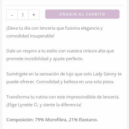
Cuadro
-
+
AÑADIR AL CARRITO
Encaje
¡Eleva tu día con lencería que fusiona elegancia y
Floreado
comodidad insuperable!
Y
Microfibra
Dale un respiro a tu estilo con nuestra cintura alta que
cantidad
promete invisibilidad y ajuste perfecto.
Sumérgete en la sensación de lujo que solo Lady Genny te
puede ofrecer. Comodidad y belleza en una sola pieza.
Transforma tu rutina con este imprescindible de lencería.
¡Elige Lynette CL y siente la diferencia!
Composición: 79% Microfibra, 21% Elastano.