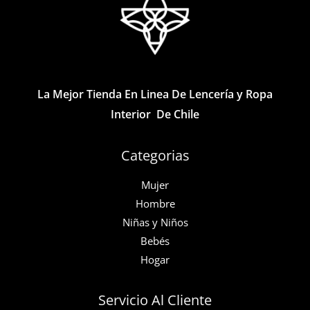
se
se
pueden
pueden
elegir
elegir
en
en
la
la
La Mejor Tienda En Linea De Lencería y Ropa
página
página
Interior De Chile
de
de
producto
producto
Categorias
Mujer
Hombre
Niñas y Niños
Bebés
Hogar
Servicio Al Cliente