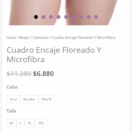
Inicio
/
Mujer
/
Calzones
/ Cuadro Encaje Floreado Y Microfibra
Cuadro Encaje Floreado Y
Microfibra
El
El
$
11.280
$
6.880
precio
precio
Color
original
actual
Azul
Burdeo
Marfil
era:
es:
Talla
$11.280.
$6.880.
M
L
XL
2XL