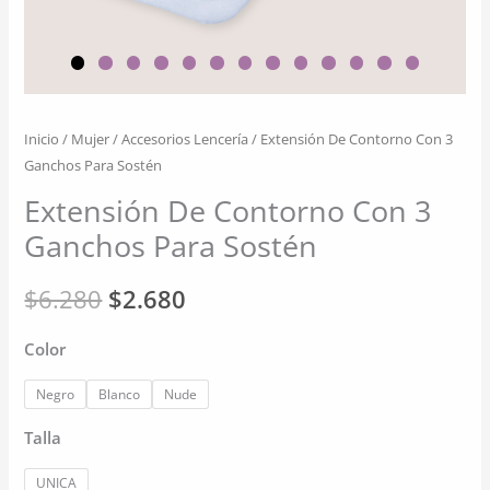
Inicio
/
Mujer
/
Accesorios Lencería
/ Extensión De Contorno Con 3
Ganchos Para Sostén
Extensión De Contorno Con 3
Ganchos Para Sostén
El
El
$
6.280
$
2.680
precio
precio
Color
original
actual
Negro
Blanco
Nude
era:
es:
Talla
$6.280.
$2.680.
UNICA