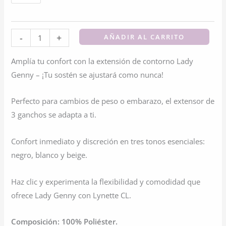
Extensión
-
+
AÑADIR AL CARRITO
De
Amplía tu confort con la extensión de contorno Lady
Contorno
Genny – ¡Tu sostén se ajustará como nunca!
Con
3
Perfecto para cambios de peso o embarazo, el extensor de
Ganchos
3 ganchos se adapta a ti.
Para
Sostén
Confort inmediato y discreción en tres tonos esenciales:
cantidad
negro, blanco y beige.
Haz clic y experimenta la flexibilidad y comodidad que
ofrece Lady Genny con Lynette CL.
Composición: 100% Poliéster.