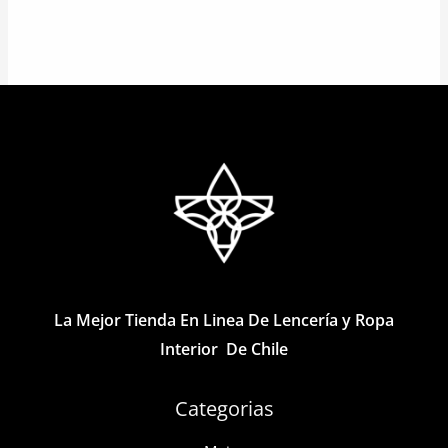
Este
producto
producto
tiene
tiene
múltiples
múltiples
variantes.
variantes.
Las
Las
opciones
opciones
se
se
pueden
pueden
elegir
elegir
en
en
la
la
página
La Mejor Tienda En Linea De Lencería y Ropa
página
de
Interior De Chile
de
producto
producto
Categorias