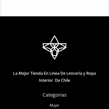
producto
tiene
tiene
múltiples
múltiples
variantes.
variantes.
Las
Las
opciones
opciones
se
se
pueden
pueden
elegir
elegir
en
en
la
la
página
La Mejor Tienda En Linea De Lencería y Ropa
página
de
Interior De Chile
de
producto
producto
Categorias
Mujer