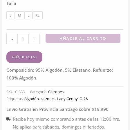
Talla
$9.680.
$5.580.
S
M
L
XL
Pantaleta
-
+
AÑADIR AL CARRITO
de
algodon
GUÍA DE TALLAS
elasticado
|
Composición: 95% Algodón, 5% Elastano. Refuerzo:
Suavidad
100% Algodón.
y
SKU:
C-333
Categoría:
Calzones
comodidad
Etiquetas:
Algodón
,
calzones
,
Lady Genny
,
OI26
cantidad
Envío Gratis en Provincia Santiago sobre $19.990
Recibe hoy mismo comprando antes de las 12:00 hrs.
No aplica para sábados, domingos ni feriados.