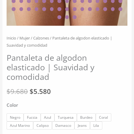
Inicio
/
Mujer
/
Calzones
/ Pantaleta de algodon elasticado |
Suavidad y comodidad
Pantaleta de algodon
elasticado | Suavidad y
comodidad
El
El
$
9.680
$
5.580
precio
precio
Color
original
actual
Negro
Fucsia
Azul
Turquesa
Burdeo
Coral
era:
es:
Azul Marino
Calipso
Damasco
Jeans
Lila