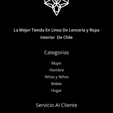
pueden
pueden
elegir
elegir
en
en
la
la
La Mejor Tienda En Linea De Lencería y Ropa
página
página
Interior De Chile
de
de
producto
producto
Categorias
Mujer
Hombre
Niñas y Niños
Bebés
Hogar
Servicio Al Cliente