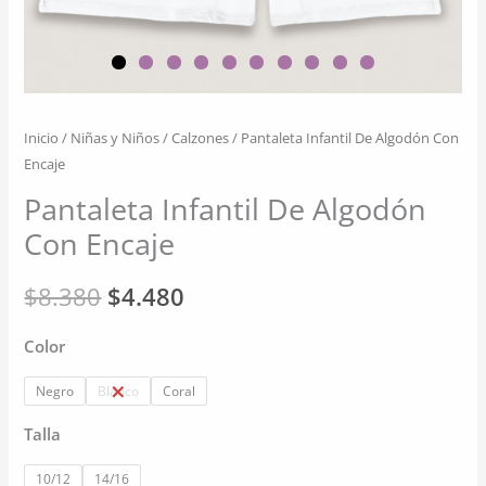
Inicio
/
Niñas y Niños
/
Calzones
/ Pantaleta Infantil De Algodón Con
Encaje
Pantaleta Infantil De Algodón
Con Encaje
El
El
$
8.380
$
4.480
precio
precio
Color
original
actual
Negro
Blanco
Coral
era:
es:
Talla
$8.380.
$4.480.
10/12
14/16