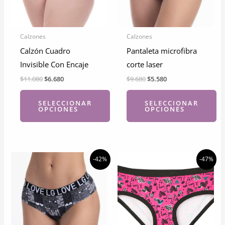
Calzones
Calzones
Calzón Cuadro
Pantaleta microfibra
Invisible Con Encaje
corte laser
El
El
El
El
$
11.080
$
6.680
$
9.680
$
5.580
precio
precio
precio
precio
original
actual
original
actual
SELECCIONAR
SELECCIONAR
era:
es:
era:
es:
OPCIONES
OPCIONES
$11.080.
$6.680.
$9.680.
$5.580.
Este
Este
producto
producto
tiene
tiene
-42%
-47%
múltiples
múltiples
variantes.
variantes.
Las
Las
opciones
opciones