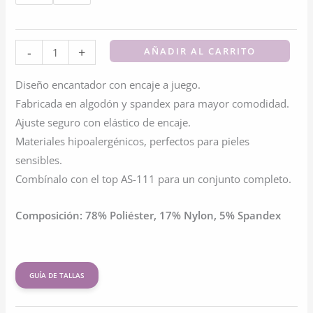
Pantaleta
-
+
AÑADIR AL CARRITO
Infantil
Diseño encantador con encaje a juego.
De
Fabricada en algodón y spandex para mayor comodidad.
Algodón
Ajuste seguro con elástico de encaje.
Con
Materiales hipoalergénicos, perfectos para pieles
Encaje
sensibles.
cantidad
Combínalo con el top AS-111 para un conjunto completo.
Composición: 78% Poliéster, 17% Nylon, 5% Spandex
GUÍA DE TALLAS