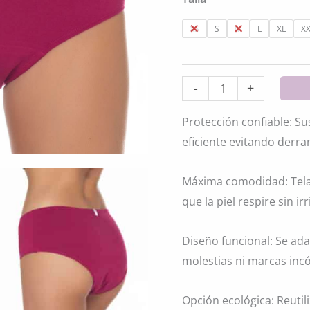
$13.980
$
XS
S
M
L
XL
X
Pantaleta
-
+
Período
Protección confiable: S
3
eficiente evitando derr
Capas
cantidad
Máxima comodidad: Tela
que la piel respire sin ir
Diseño funcional: Se ada
molestias ni marcas in
Opción ecológica: Reutil