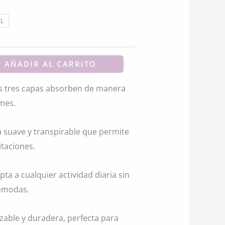
.
9.080.
XL
AÑADIR AL CARRITO
us tres capas absorben de manera
ames.
 suave y transpirable que permite
ritaciones.
pta a cualquier actividad diaria sin
cómodas.
izable y duradera, perfecta para