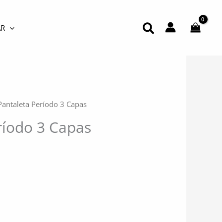
Buscar
R
Pantaleta Período 3 Capas
ríodo 3 Capas
l
recio
ctual
s: