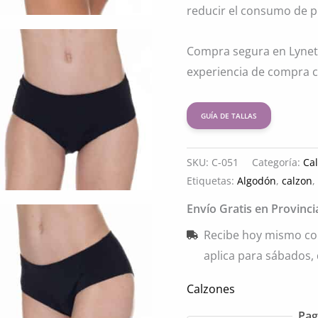
reducir el consumo de 
Compra segura en Lynett
experiencia de compra c
GUÍA DE TALLAS
SKU:
C-051
Categoría:
Ca
Etiquetas:
Algodón
,
calzon
Envío Gratis en Provinc
Recibe hoy mismo co
aplica para sábados,
Calzones
Pag