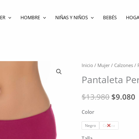
ER
HOMBRE
NIÑAS Y NIÑOS
BEBÉS
HOGA
Inicio
/
Mujer
/
Calzones
/ 
Pantaleta Pe
El
E
$
13.980
$
9.080
precio
p
Color
original
a
Negro
Cereza
era:
e
Talla