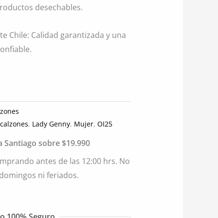
productos desechables.
e Chile: Calidad garantizada y una
onfiable.
lzones
,
calzones
,
Lady Genny
,
Mujer
,
OI25
ia Santiago sobre $19.990
mprando antes de las 12:00 hrs. No
 domingos ni feriados.
o 100% Seguro