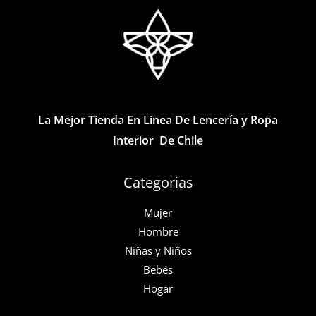
opciones
opciones
se
se
pueden
pueden
elegir
elegir
en
en
la
la
La Mejor Tienda En Linea De Lencería y Ropa
página
página
Interior De Chile
de
de
producto
producto
Categorias
Mujer
Hombre
Niñas y Niños
Bebés
Hogar