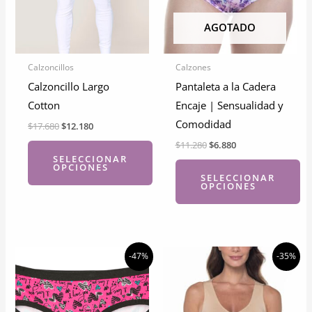
AGOTADO
Calzoncillos
Calzones
Calzoncillo Largo
Pantaleta a la Cadera
Cotton
Encaje | Sensualidad y
Comodidad
El
El
$
17.680
$
12.180
precio
precio
El
El
$
11.280
$
6.880
original
actual
precio
precio
SELECCIONAR
era:
es:
OPCIONES
original
actual
$17.680.
$12.180.
SELECCIONAR
era:
es:
OPCIONES
$11.280.
$6.880.
Este
producto
Este
tiene
producto
múltiples
tiene
-47%
-35%
variantes.
múltiples
Las
variantes.
opciones
Las