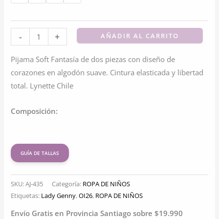
Pijama
-
+
AÑADIR AL CARRITO
Soft
Pijama Soft Fantasía de dos piezas con diseño de
Fantasía
corazones en algodón suave. Cintura elasticada y libertad
Niñas
total. Lynette Chile
|
Comodidad
Composición:
Y
Dulzura
cantidad
GUÍA DE TALLAS
SKU:
AJ-435
Categoría:
ROPA DE NIÑOS
Etiquetas:
Lady Genny
,
OI26
,
ROPA DE NIÑOS
Envío Gratis en Provincia Santiago sobre $19.990