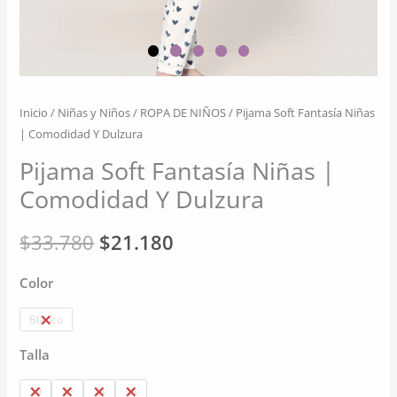
Inicio
/
Niñas y Niños
/
ROPA DE NIÑOS
/ Pijama Soft Fantasía Niñas
| Comodidad Y Dulzura
Pijama Soft Fantasía Niñas |
Comodidad Y Dulzura
El
El
$
33.780
$
21.180
precio
precio
Color
original
actual
Blanco
era:
es:
Talla
$33.780.
$21.180.
10
12
14
16