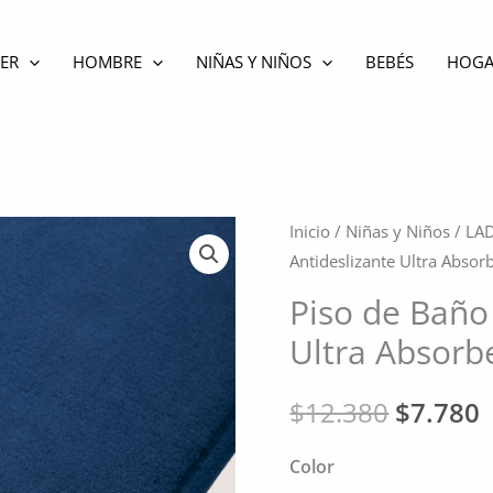
ER
HOMBRE
NIÑAS Y NIÑOS
BEBÉS
HOGA
Inicio
/
Niñas y Niños
/
LA
Antideslizante Ultra Absor
Piso de Baño
Ultra Absorb
El
E
$
12.380
$
7.780
precio
p
Color