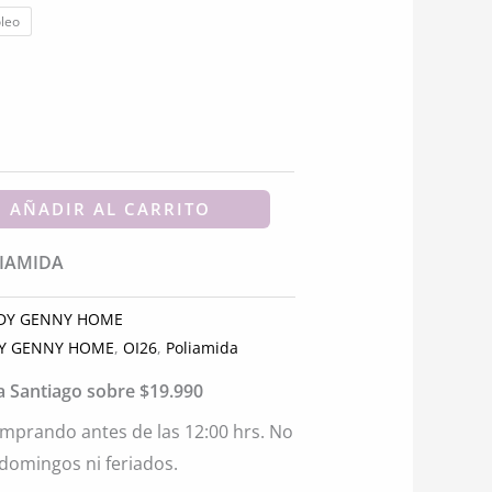
ctual
oleo
s:
.
7.780.
AÑADIR AL CARRITO
LIAMIDA
DY GENNY HOME
Y GENNY HOME
,
OI26
,
Poliamida
ia Santiago sobre $19.990
mprando antes de las 12:00 hrs. No
 domingos ni feriados.