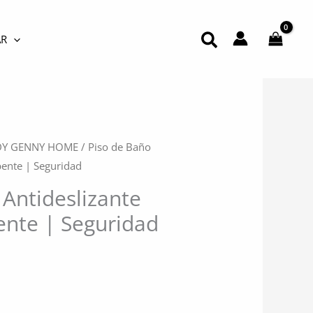
Buscar
R
DY GENNY HOME
/ Piso de Baño
bente | Seguridad
 Antideslizante
ente | Seguridad
l
recio