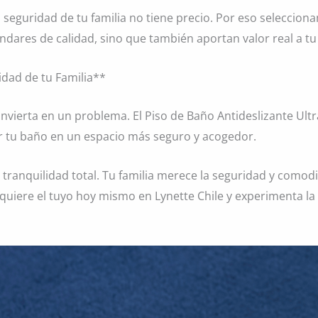
 seguridad de tu familia no tiene precio. Por eso selecci
dares de calidad, sino que también aportan valor real a tu
idad de tu Familia**
nvierta en un problema. El Piso de Baño Antideslizante Ult
ar tu baño en un espacio más seguro y acogedor.
ranquilidad total. Tu familia merece la seguridad y comod
quiere el tuyo hoy mismo en Lynette Chile y experimenta la 