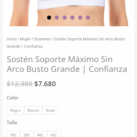
Inicio
/
Mujer
/
Sostenes
/ Sostén Soporte Máximo Sin Arco Busto
Grande | Confianza
Sostén Soporte Máximo Sin
Arco Busto Grande | Confianza
El
El
$
12.380
$
7.680
precio
precio
Color
original
actual
Negro
Blanco
Nude
era:
es:
Talla
$12.380.
$7.680.
36C
38C
40C
42C