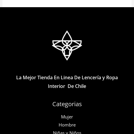
múltiples
múltiples
variantes.
variantes.
Las
Las
opciones
opciones
se
se
pueden
pueden
elegir
elegir
en
en
la
la
La Mejor Tienda En Linea De Lencería y Ropa
página
página
Interior De Chile
de
de
producto
producto
Categorias
Mujer
Hombre
Niñas y Niños