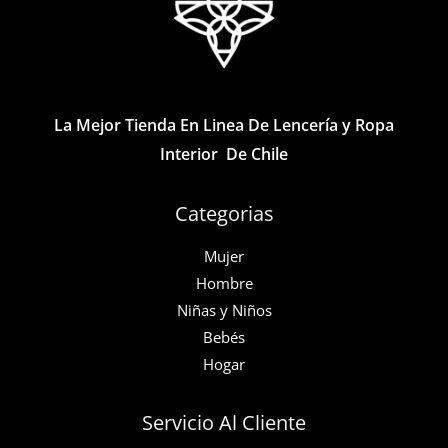
pueden
se
elegir
pueden
en
elegir
la
en
página
la
La Mejor Tienda En Linea De Lencería y Ropa
de
página
Interior De Chile
producto
de
producto
Categorias
Mujer
Hombre
Niñas y Niños
Bebés
Hogar
Servicio Al Cliente