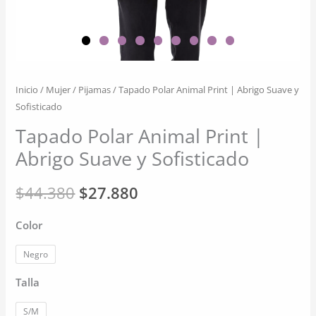
Inicio
/
Mujer
/
Pijamas
/ Tapado Polar Animal Print | Abrigo Suave y
Sofisticado
Tapado Polar Animal Print |
Abrigo Suave y Sofisticado
El
El
$
44.380
$
27.880
precio
precio
Color
original
actual
Negro
era:
es:
Talla
$44.380.
$27.880.
S/M