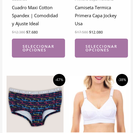
Cuadro Maxi Cotton
Camiseta Termica
Spandex | Comodidad
Primera Capa Jockey
y Ajuste Ideal
Usa
El
El
El
El
$
12.380
$
7.680
$
17.580
$
12.080
precio
precio
precio
precio
original
actual
original
actual
SELECCIONAR
SELECCIONAR
era:
es:
era:
es:
OPCIONES
OPCIONES
$12.380.
$7.680.
$17.580.
$12.080.
Este
Este
producto
producto
tiene
tiene
-47%
-38%
múltiples
múltiples
variantes.
variantes.
Las
Las
opciones
opciones
se
se
pueden
pueden