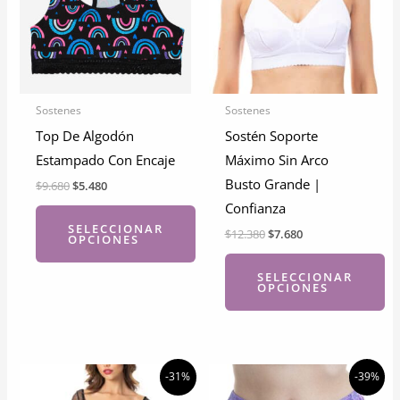
Sostenes
Sostenes
Top De Algodón
Sostén Soporte
Estampado Con Encaje
Máximo Sin Arco
Busto Grande |
El
El
$
9.680
$
5.480
precio
precio
Confianza
original
actual
SELECCIONAR
era:
es:
El
El
$
12.380
$
7.680
OPCIONES
$9.680.
$5.480.
precio
precio
original
actual
SELECCIONAR
Este
era:
es:
OPCIONES
$12.380.
$7.680.
producto
tiene
Este
múltiples
producto
variantes.
tiene
-31%
-39%
Las
múltiples