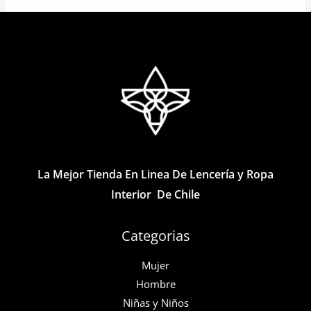
Las
múltiples
opciones
variantes.
se
Las
pueden
opciones
elegir
se
en
pueden
la
elegir
página
en
de
la
La Mejor Tienda En Linea De Lencería y Ropa
producto
página
Interior De Chile
de
producto
Categorias
Mujer
Hombre
Niñas y Niños