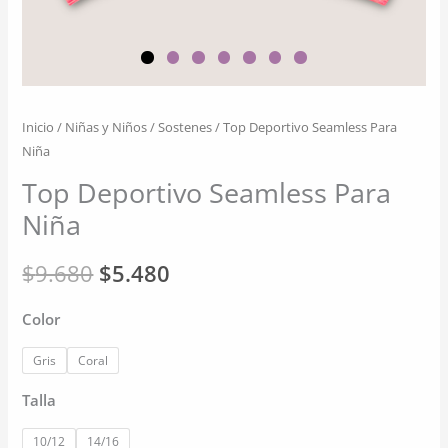
Inicio
/
Niñas y Niños
/
Sostenes
/ Top Deportivo Seamless Para
Niña
Top Deportivo Seamless Para
Niña
El
El
$
9.680
$
5.480
precio
precio
Color
original
actual
Gris
Coral
era:
es:
Talla
$9.680.
$5.480.
10/12
14/16