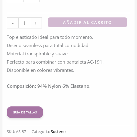
Top
-
+
AÑADIR AL CARRITO
Deportivo
Top elasticado ideal para todo momento.
Seamless
Diseño seamless para total comodidad.
Para
Material transpirable y suave.
Niña
Perfecto para combinar con pantaleta AC-191.
cantidad
Disponible en colores vibrantes.
Composición: 94% Nylon 6% Elastano.
GUÍA DE TALLAS
SKU:
AS-87
Categoría:
Sostenes