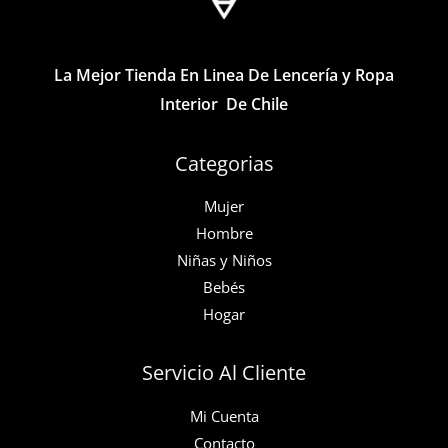
elegir
elegir
en
en
la
la
La Mejor Tienda En Linea De Lencería y Ropa
página
página
Interior De Chile
de
de
producto
producto
Categorias
Mujer
Hombre
Niñas y Niños
Bebés
Hogar
Servicio Al Cliente
Mi Cuenta
Contacto