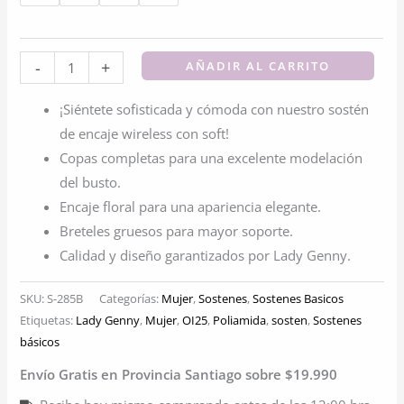
Bralette
-
+
AÑADIR AL CARRITO
Copa
¡Siéntete sofisticada y cómoda con nuestro sostén
B
de encaje wireless con soft!
de
Copas completas para una excelente modelación
Encaje
del busto.
sin
Encaje floral para una apariencia elegante.
Arco
Breteles gruesos para mayor soporte.
cantidad
Calidad y diseño garantizados por Lady Genny.
SKU:
S-285B
Categorías:
Mujer
,
Sostenes
,
Sostenes Basicos
Etiquetas:
Lady Genny
,
Mujer
,
OI25
,
Poliamida
,
sosten
,
Sostenes
básicos
Envío Gratis en Provincia Santiago sobre $19.990