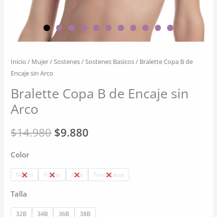
Inicio
/
Mujer
/
Sostenes
/
Sostenes Basicos
/ Bralette Copa B de
Encaje sin Arco
Bralette Copa B de Encaje sin
Arco
El
El
$
14.980
$
9.880
precio
precio
Color
original
actual
Negro
Fucsia
Azul
Frambuesa
era:
es:
Talla
$14.980.
$9.880.
32B
34B
36B
38B