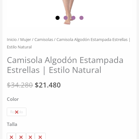
Inicio
/
Mujer
/
Camisolas
/ Camisola Algodón Estampada Estrellas |
Estilo Natural
Camisola Algodón Estampada
Estrellas | Estilo Natural
El
El
$
34.280
$
21.480
precio
precio
Color
original
actual
Rosado
era:
es:
Talla
$34.280.
$21.480.
S
M
L
XL