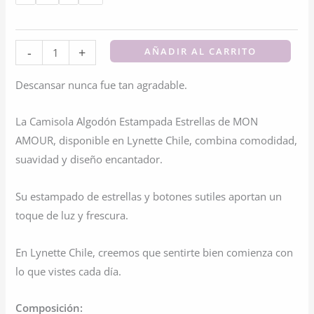
Camisola
-
+
AÑADIR AL CARRITO
Algodón
Descansar nunca fue tan agradable.
Estampada
Estrellas
La Camisola Algodón Estampada Estrellas de MON
|
AMOUR, disponible en Lynette Chile, combina comodidad,
Estilo
suavidad y diseño encantador.
Natural
cantidad
Su estampado de estrellas y botones sutiles aportan un
toque de luz y frescura.
En Lynette Chile, creemos que sentirte bien comienza con
lo que vistes cada día.
Composición: