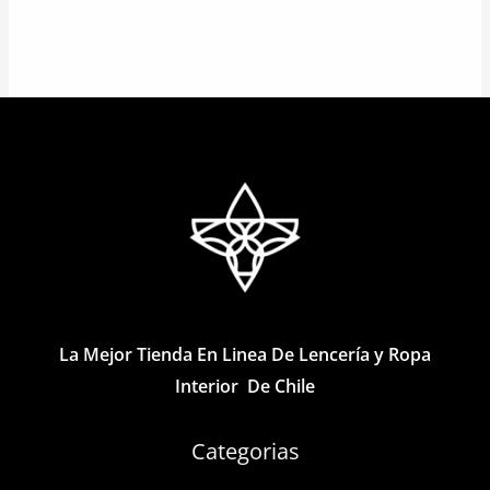
Este
Este
producto
producto
tiene
tiene
múltiples
múltiples
variantes.
variantes.
Las
Las
opciones
opciones
se
se
pueden
pueden
elegir
elegir
en
en
la
la
La Mejor Tienda En Linea De Lencería y Ropa
página
página
Interior De Chile
de
de
producto
producto
Categorias