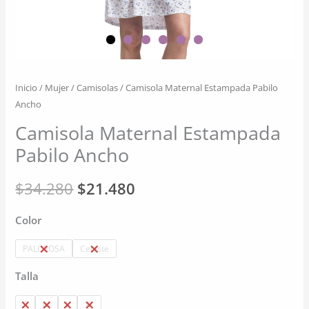
Inicio
/
Mujer
/
Camisolas
/ Camisola Maternal Estampada Pabilo
Ancho
Camisola Maternal Estampada
Pabilo Ancho
El
El
$
34.280
$
21.480
precio
precio
Color
original
actual
PALOROSA
Celeste
era:
es:
Talla
$34.280.
$21.480.
S
M
L
XL