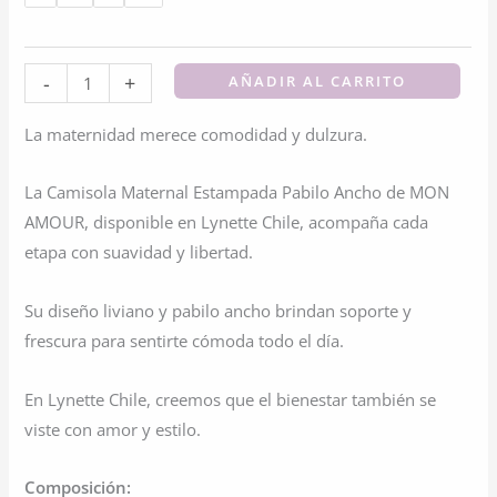
Camisola
-
+
AÑADIR AL CARRITO
Maternal
La maternidad merece comodidad y dulzura.
Estampada
Pabilo
La Camisola Maternal Estampada Pabilo Ancho de MON
Ancho
AMOUR, disponible en Lynette Chile, acompaña cada
cantidad
etapa con suavidad y libertad.
Su diseño liviano y pabilo ancho brindan soporte y
frescura para sentirte cómoda todo el día.
En Lynette Chile, creemos que el bienestar también se
viste con amor y estilo.
Composición: