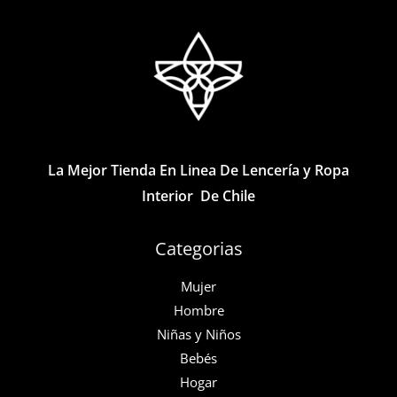
Las
Las
opciones
opciones
se
se
pueden
pueden
elegir
elegir
en
en
la
la
La Mejor Tienda En Linea De Lencería y Ropa
página
página
Interior De Chile
de
de
producto
producto
Categorias
Mujer
Hombre
Niñas y Niños
Bebés
Hogar