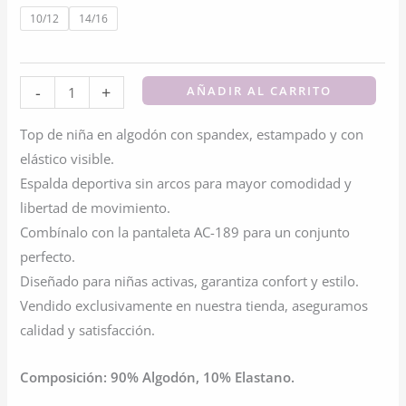
10/12
14/16
Top
-
+
AÑADIR AL CARRITO
De
Top de niña en algodón con spandex, estampado y con
Niña
elástico visible.
De
Espalda deportiva sin arcos para mayor comodidad y
Algodón
libertad de movimiento.
Y
Combínalo con la pantaleta AC-189 para un conjunto
Spandex
perfecto.
cantidad
Diseñado para niñas activas, garantiza confort y estilo.
Vendido exclusivamente en nuestra tienda, aseguramos
calidad y satisfacción.
Composición: 90% Algodón, 10% Elastano.