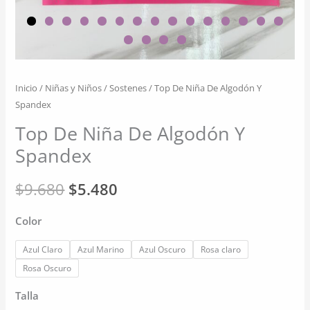
Inicio
/
Niñas y Niños
/
Sostenes
/ Top De Niña De Algodón Y
Spandex
Top De Niña De Algodón Y
Spandex
El
El
$
9.680
$
5.480
precio
precio
Color
original
actual
Azul Claro
Azul Marino
Azul Oscuro
Rosa claro
era:
es:
Rosa Oscuro
Talla
$9.680.
$5.480.