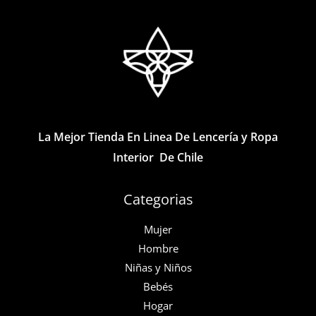
Las
Las
opciones
opciones
se
se
pueden
pueden
elegir
elegir
en
en
la
la
La Mejor Tienda En Linea De Lencería y Ropa
página
página
Interior De Chile
de
de
producto
producto
Categorias
Mujer
Hombre
Niñas y Niños
Bebés
Hogar