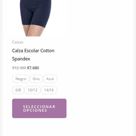
Calzas
Calza Escolar Cotton
Spandex
El
El
$
12.380
$
7.680
precio
precio
original
actual
Negro
Gris
Azul
era:
es:
$12.380.
$7.680.
6/8
10/12
14/16
SELECCIONAR
OPCIONES
Este
producto