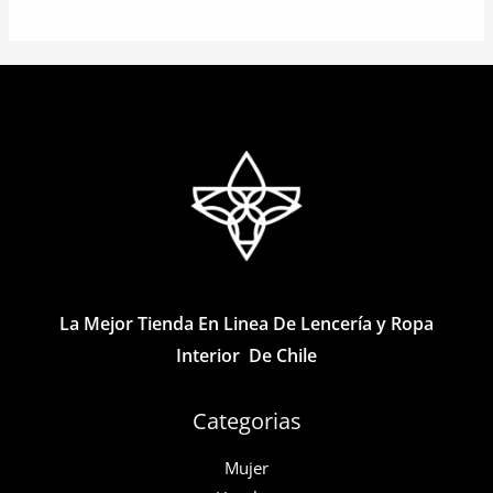
tiene
múltiples
variantes.
Las
opciones
se
pueden
elegir
en
la
página
La Mejor Tienda En Linea De Lencería y Ropa
de
Interior De Chile
producto
Categorias
Mujer