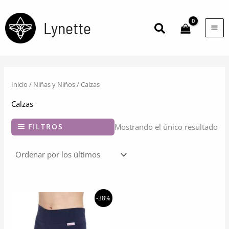
Ir
al
Lynette
Buscar
contenido
Inicio
/
Niñas y Niños
/ Calzas
Calzas
FILTROS
Mostrando el único resultado
-38%