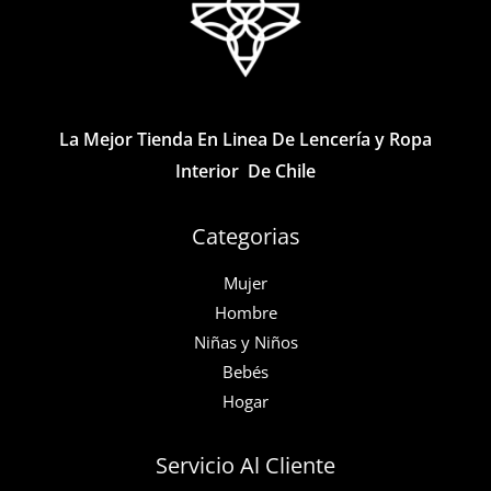
pueden
pueden
elegir
elegir
en
en
la
la
página
página
La Mejor Tienda En Linea De Lencería y Ropa
de
de
Interior De Chile
producto
producto
Categorias
Mujer
Hombre
Niñas y Niños
Bebés
Hogar
Servicio Al Cliente