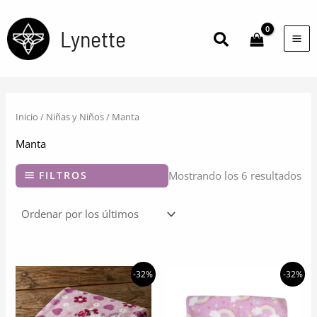
Ir
al
Lynette
Buscar
contenido
Inicio
/
Niñas y Niños
/ Manta
Manta
Or
FILTROS
Mostrando los 6 resultados
po
los
últ
-32%
-32%