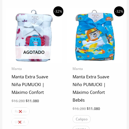
producto
producto
tiene
tiene
-32%
-32%
múltiples
múltiples
variantes.
variantes.
Las
Las
opciones
opciones
se
se
AGOTADO
pueden
pueden
elegir
elegir
Manta
Manta
en
en
Manta Extra Suave
Manta Extra Suave
la
la
Niña PUMUCKI |
Niño PUMUCKI |
página
página
Máximo Confort
Máximo Confort
de
de
Bebés
El
El
$
16.280
$
11.080
producto
producto
precio
precio
El
El
$
16.280
$
11.080
original
actual
Rosado
precio
precio
era:
es:
original
actual
Calipso
$16.280.
$11.080.
UNICA
era:
es:
$16.280.
$11.080.