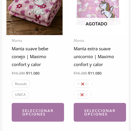
AGOTADO
Manta
Manta
Manta suave bebe
Manta extra suave
conejo | Maximo
unicornio | Maximo
confort y calor
confort y calor
El
El
El
El
$
16.280
$
11.080
$
16.280
$
11.080
precio
precio
precio
precio
original
actual
original
actual
Rosado
Rosado
era:
es:
era:
es:
$16.280.
$11.080.
$16.280.
$11.080.
UNICA
UNICA
SELECCIONAR
SELECCIONAR
OPCIONES
OPCIONES
Este
Este